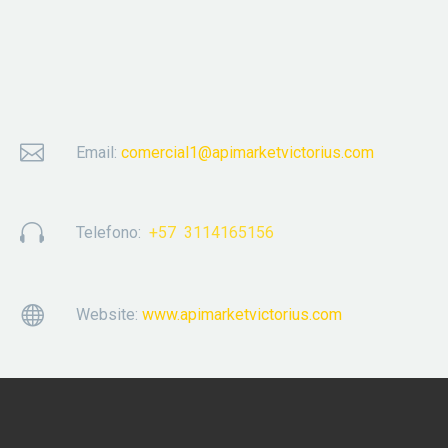


Email:
comercial1@apimarketvictorius.com


Telefono:
+57 3114165156


Website:
www.apimarketvictorius.com