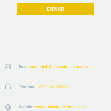


Email:
comercial1@apimarketvictorius.com


Telefono:
+57 3114165156


Website:
www.apimarketvictorius.com