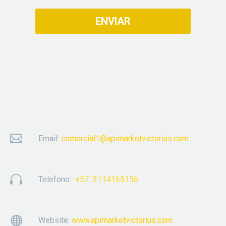


Email:
comercial1@apimarketvictorius.com


Telefono:
+57 3114165156


Website:
www.apimarketvictorius.com