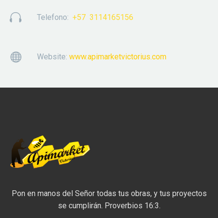


Telefono:
+57 3114165156


Website:
www.apimarketvictorius.com
Pon en manos del Señor todas tus obras, y tus proyectos
se cumplirán. Proverbios 16:3.