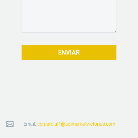


Email:
comercial1@apimarketvictorius.com