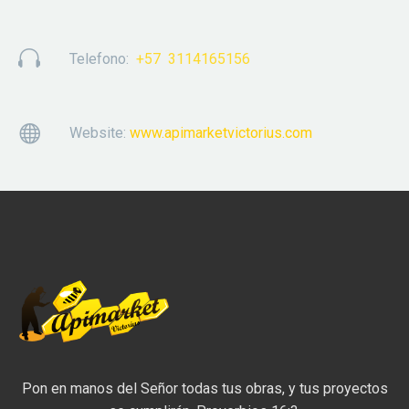


Telefono:
+57 3114165156


Website:
www.apimarketvictorius.com
Pon en manos del Señor todas tus obras, y tus proyectos