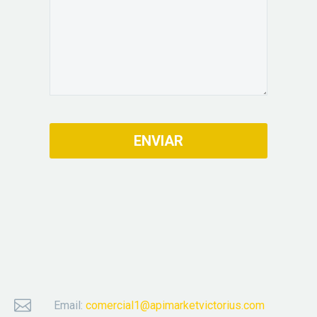


Email:
comercial1@apimarketvictorius.com